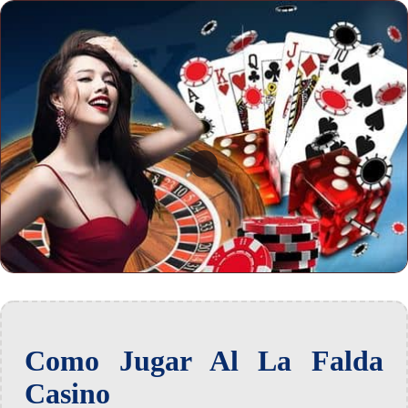
Como Jugar Al La Falda
Casino